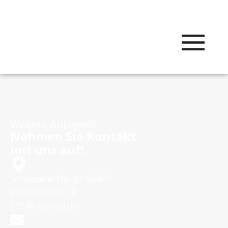
Weitere Anliegen?
Nehmen Sie Kontakt
mit uns auf!
Schlosserei Haupt GmbH
Im Anwänder 19
71549 Auenwald